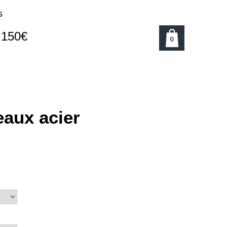
s
e 150€
0
eaux acier