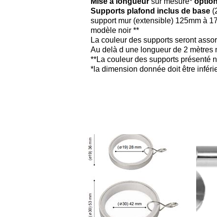
Mise a longueur
sur mesure*
option
Supports plafond inclus de base
(
support mur (extensible) 125mm à 
modèle noir **
La couleur des supports seront assort
​Au delà d une longueur de 2 mètres n
**La couleur des supports présenté n
*la dimension donnée doit être infér