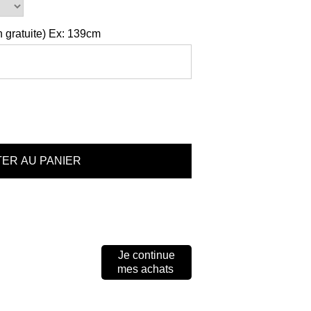
 gratuite) Ex: 139cm
Je continue
mes achats