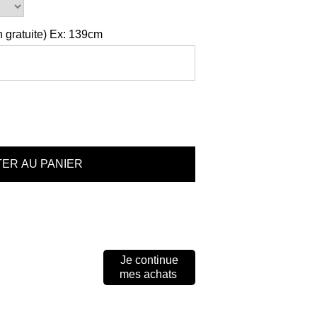
 gratuite) Ex: 139cm
Je continue
mes achats