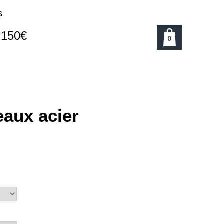
s
e 150€
0
eaux acier