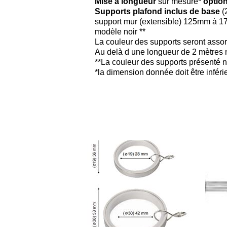
Mise a longueur
sur mesure*
option
Supports plafond inclus de base
(
support mur (extensible) 125mm à 
modèle noir **
La couleur des supports seront assort
​Au delà d une longueur de 2 mètres n
**La couleur des supports présenté n
*la dimension donnée doit être infér