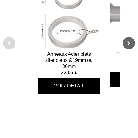
Anneaux Acier plats
Tringle à 
silencieux Ø19mm ou
Bou
30mm
71
23,05 €