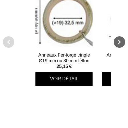
Anneaux Fer-forgé tringle
Anneaux F
Ø19 mm ou 30 mm tèflon
tring
25,15 €
10