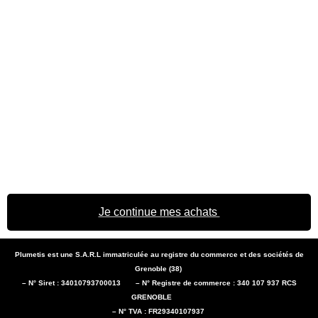
Je continue mes achats
Plumetis est une S.A.R.L immatriculée au registre du commerce et des sociétés de
Grenoble (38)
– N° Siret : 34010793700013 – N° Registre de commerce : 340 107 937 RCS
GRENOBLE
– N° TVA : FR29340107937