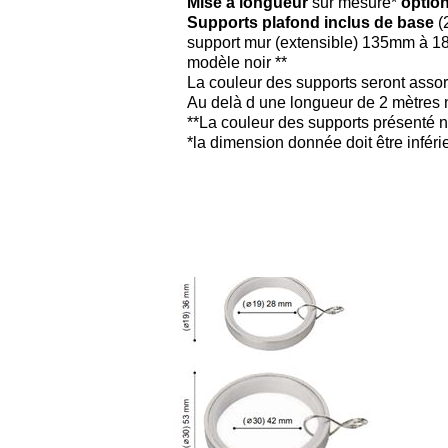
Mise a longueur
sur mesure*
option
Supports plafond inclus de base
(
support mur (extensible) 135mm à 
modèle noir **
La couleur des supports seront assort
​Au delà d une longueur de 2 mètres n
**La couleur des supports présenté n
*la dimension donnée doit être infér