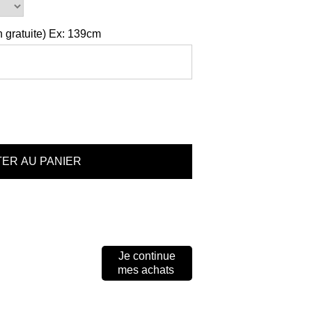
 gratuite) Ex: 139cm
Je continue
mes achats