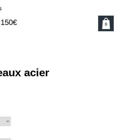
s
e 150€
0
eaux acier