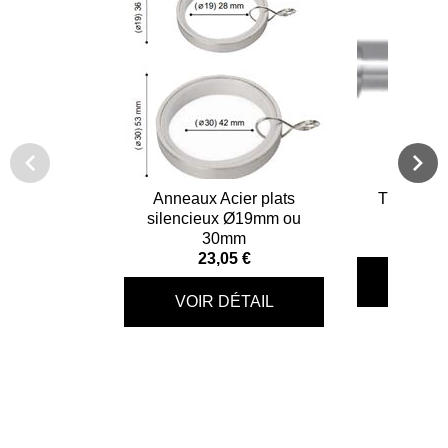
Anneaux Acier plats
Tringle à 
silencieux Ø19mm ou
Bo
30mm
74
23,05 €