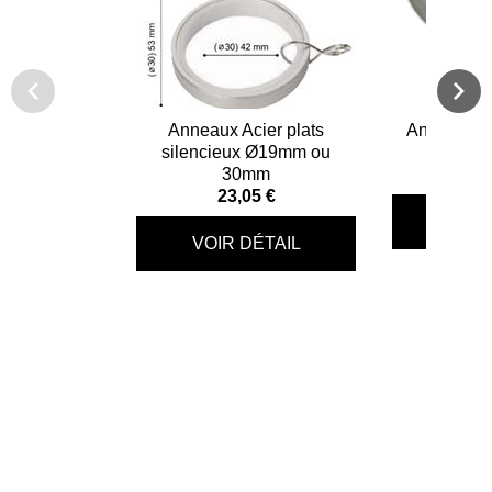
Anneaux Acier plats
Anneaux ac
silencieux Ø19mm ou
tring
30mm
20
23,05 €