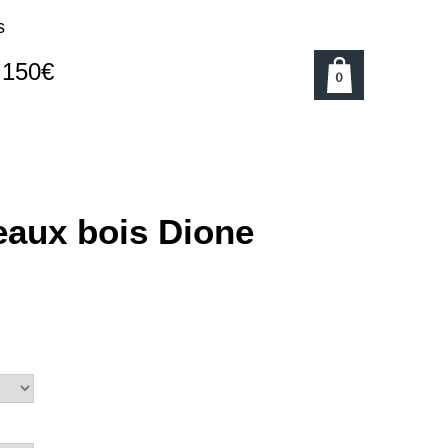
s
e 150€
0
deaux bois Dione