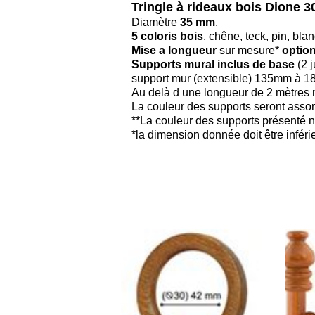
Tringle à rideaux bois Dione 3
Diamètre
35 mm
,
5 coloris bois
, chêne, teck, pin, bl
Mise a longueur
sur mesure*
option
Supports mural inclus de base
(2 
support mur (extensible) 135mm à 
Au delà d une longueur de 2 mètres no
La couleur des supports seront assort
**La couleur des supports présenté n
*la dimension donnée doit être infér