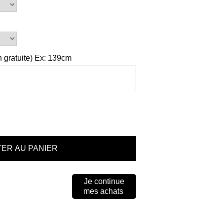
 gratuite) Ex: 139cm
Je continue
mes achats